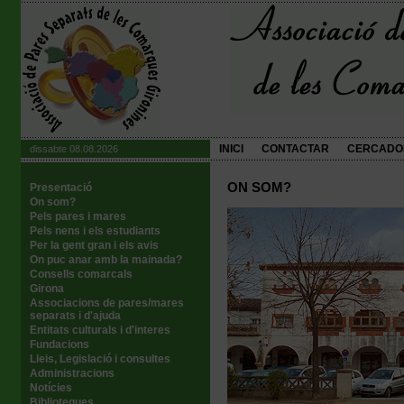
INICI
CONTACTAR
CERCADO
dissabte 08.08.2026
ON SOM?
Presentació
On som?
Pels pares i mares
Pels nens i els estudiants
Per la gent gran i els avis
On puc anar amb la mainada?
Consells comarcals
Girona
Associacions de pares/mares
separats i d'ajuda
Entitats culturals i d'interes
Fundacions
Lleis, Legislació i consultes
Administracions
Notícies
Biblioteques