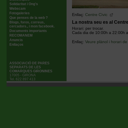
Solidaritat i Ong's
Webscam
Fotogaleries
Enllaç:
Centre Cìvic
Que penses de la web ?
La nostra seu es al Centr
Blogs, foros, correus,
cercadors., i mon facebook.
Horari: per trocar.
Documents importants
Cada dia de 10:00h a 22:00h a
RECOMANEM
Anuncis
Enllaç:
Veure plànol i horari de
Enllaços
ASSOCIACIÓ DE PARES
SEPARATS DE LES
COMARQUES GIRONINES
17005 - GIRONA
Tel. 622 897 413