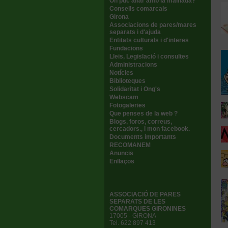
On puc anar amb la mainada?
Consells comarcals
Girona
Associacions de pares/mares
separats i d'ajuda
Entitats culturals i d'interes
Fundacions
Lleis, Legislació i consultes
Administracions
Notícies
Biblioteques
Solidaritat i Ong's
Webscam
Fotogaleries
Que penses de la web ?
Blogs, foros, correus,
cercadors., i mon facebook.
Documents importants
RECOMANEM
Anuncis
Enllaços
ASSOCIACIÓ DE PARES
SEPARATS DE LES
COMARQUES GIRONINES
17005 - GIRONA
Tel. 622 897 413