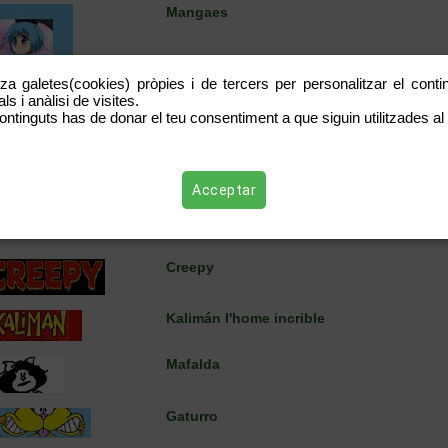
Mangaes
tza galetes(cookies) pròpies i de tercers per personalitzar el contin
Calvin i Hobbes
s i anàlisi de visites.
ontinguts has de donar el teu consentiment a que siguin utilitzades al 
Tierra de héroes
Acceptar
El Capità trueno
Creepy
Kalimán l'home incrible
Mafalda
Gaturro