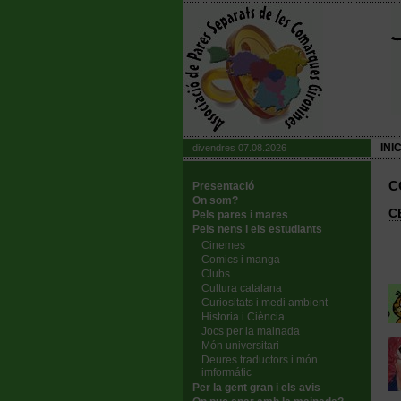
INIC
divendres 07.08.2026
C
Presentació
On som?
C
Pels pares i mares
Pels nens i els estudiants
Cinemes
Comics i manga
Clubs
Cultura catalana
Curiositats i medi ambient
Historia i Ciència.
Jocs per la mainada
Món universitari
Deures traductors i món
imformátic
Per la gent gran i els avis