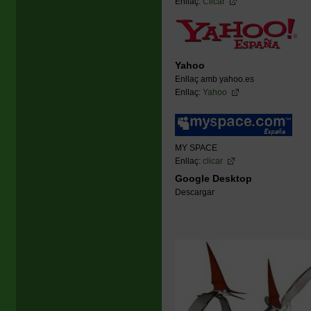
Enllaç:
Clicar
Yahoo
Enllaç amb yahoo.es
Enllaç:
Yahoo
MY SPACE
Enllaç:
clicar
Google Desktop
Descargar