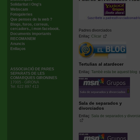
Solidaritat i Ong's
Webscam
Fotogaleries
Que penses de la web ?
Blogs, foros, correus,
cercadors., i mon facebook.
Padres divorciados
Documents importants
Enllaç:
Clicar
RECOMANEM
Anuncis
Enllaços
Tertulias al atardecer
ASSOCIACIÓ DE PARES
Enllaç:
Tambè esta be aquest blog
SEPARATS DE LES
COMARQUES GIRONINES
17005 - GIRONA
Tel. 622 897 413
Sala de separados y
divorciados
Enllaç:
Sala de separados y divorci