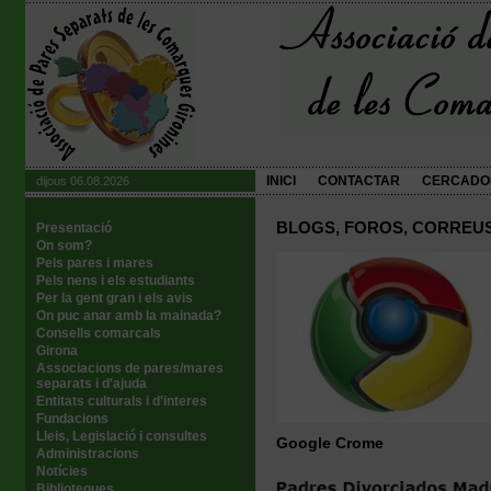
INICI
CONTACTAR
CERCADO
dijous 06.08.2026
BLOGS, FOROS, CORREUS
Presentació
On som?
Pels pares i mares
Pels nens i els estudiants
Per la gent gran i els avis
On puc anar amb la mainada?
Consells comarcals
Girona
Associacions de pares/mares
separats i d'ajuda
Entitats culturals i d'interes
Fundacions
Lleis, Legislació i consultes
Google Crome
Administracions
Notícies
Biblioteques