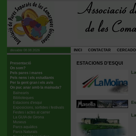
INICI
CONTACTAR
CERCADO
dissabte 08.08.2026
ESTACIONS D'ESQUI
Presentació
On som?
La
Pels pares i mares
Pels nens i els estudiants
Per la gent gran i els avis
On puc anar amb la mainada?
Balnearis
Biblioteques
Es
Estacions d'esqui
Exposicions, sortides i festivals
Festes i actes al carrer
La
La GUIA de Girona
Museus
Parcs aquàtics
Parcs Naturals