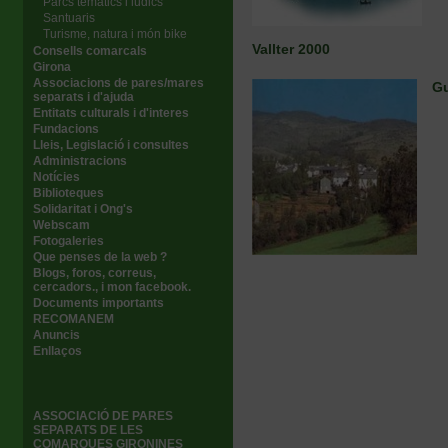
Parcs temàtics i lúdics
Santuaris
Turisme, natura i món bike
Vallter 2000
Consells comarcals
Girona
Associacions de pares/mares
Gu
separats i d'ajuda
Entitats culturals i d'interes
Fundacions
Lleis, Legislació i consultes
Administracions
Notícies
Biblioteques
Solidaritat i Ong's
Webscam
Fotogaleries
Que penses de la web ?
Blogs, foros, correus,
cercadors., i mon facebook.
Documents importants
RECOMANEM
Anuncis
Enllaços
ASSOCIACIÓ DE PARES
SEPARATS DE LES
COMARQUES GIRONINES