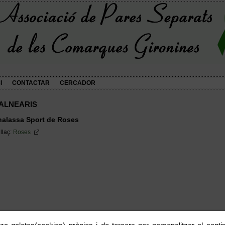
I
CONTACTAR
CERCADOR
ALNEARIS
halassa Sport de Roses
llaç:
Roses