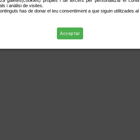
tza galetes(cookies) pròpies i de tercers per personalitzar el contin
s i anàlisi de visites.
ontinguts has de donar el teu consentiment a que siguin utilitzades al 
Acceptar