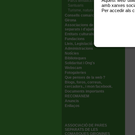
Aquest web utili
Parcs temàtics i lúdics
amb xarxes social
Santuaris
Per accedir als c
Turisme, natura i món bike
Consells comarcals
Girona
Associacions de pares/mares
separats i d'ajuda
Entitats culturals i d'interes
Fundacions
Lleis, Legislació i consultes
Administracions
Notícies
Biblioteques
Solidaritat i Ong's
Webscam
Fotogaleries
Que penses de la web ?
Blogs, foros, correus,
cercadors., i mon facebook.
Documents importants
RECOMANEM
Anuncis
Enllaços
ASSOCIACIÓ DE PARES
SEPARATS DE LES
COMARQUES GIRONINES