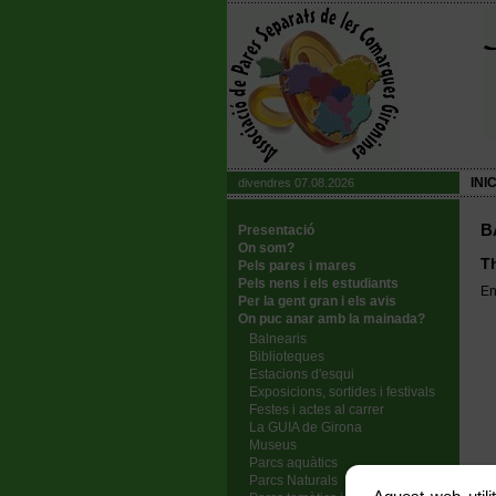
INIC
divendres 07.08.2026
B
Presentació
On som?
T
Pels pares i mares
Pels nens i els estudiants
En
Per la gent gran i els avis
On puc anar amb la mainada?
Balnearis
Biblioteques
Estacions d'esqui
Exposicions, sortides i festivals
Festes i actes al carrer
La GUIA de Girona
Museus
Parcs aquàtics
Parcs Naturals